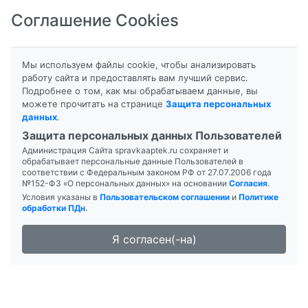
Соглашение Cookies
8-800-201-50-81
|
8 (4712) 58-80-80
Мы используем файлы cookie, чтобы анализировать
работу сайта и предоставлять вам лучший сервис.
Подробнее о том, как мы обрабатываем данные, вы
Главная
Справочник препаратов
можете прочитать на странице
Защита персональных
данных
.
Защита персональных данных Пользователей
Администрация Сайта spravkaaptek.ru сохраняет и
БАД
обрабатывает персональные данные Пользователей в
соответствии с Федеральным законом РФ от 27.07.2006 года
№152-ФЗ «О персональных данных» на основании
Согласия
.
Условия указаны в
Пользовательском соглашении
и
Политике
обработки ПДн
.
Витамины
Я согласен(-на)
Гигиена и косметика