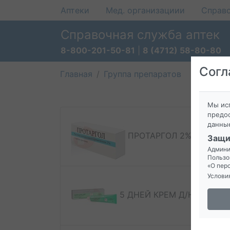
Аптеки
Мед. организациии
Справ
Справочная служба аптек
8-800-201-50-81
|
8 (4712) 58-80-80
Согл
Главная
Группа препаратов
Мы исп
предос
данны
ПРОТАРГОЛ 2% РАСТВО
Защи
Админи
Пользо
«О пер
Услови
5 ДНЕЙ КРЕМ Д/НОГ ЗАЖ