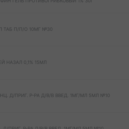
ИН ГЕЛЬ ПРОТИВОГРИБКОВЫЙ 1% 30Г
ТАБ П/П/О 10МГ №30
 НАЗАЛ 0,1% 15МЛ
. Д/ПРИГ. Р-РА Д/В/В ВВЕД. 1МГ/МЛ 5МЛ №10
Д/ПРИГ. Р-РА Д/В/В ВВЕД. 1МГ/МЛ 5МЛ №10