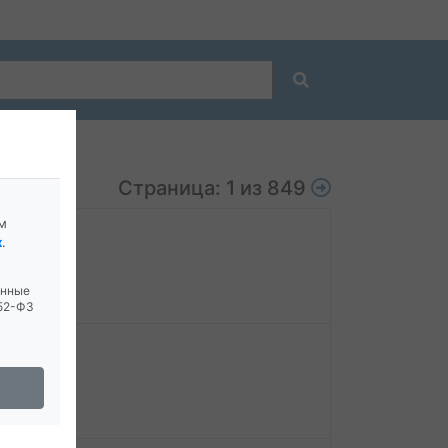
Страница: 1 из 849
м
х
.
анные
152-ФЗ