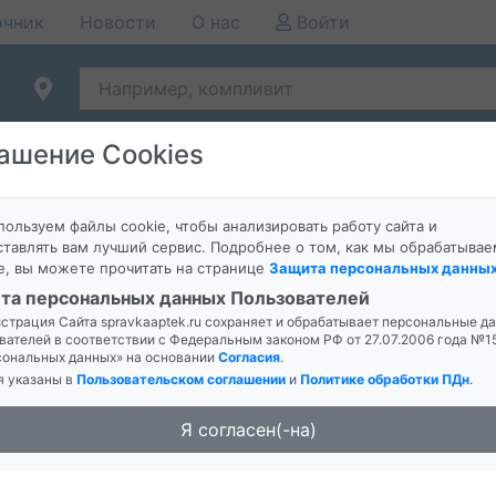
очник
Новости
О нас
Войти
ашение Cookies
ользуем файлы cookie, чтобы анализировать работу сайта и
тавлять вам лучший сервис. Подробнее о том, как мы обрабатывае
е, вы можете прочитать на странице
Защита персональных данны
Р Д/МЕСТН ПРИМ КАПЛИ НАЗ 9МЛ
та персональных данных Пользователей
страция Сайта spravkaaptek.ru сохраняет и обрабатывает персональные д
вателей в соответствии с Федеральным законом РФ от 27.07.2006 года №
сональных данных» на основании
Согласия
.
я указаны в
Пользовательском соглашении
и
Политике обработки ПДн
.
ИВЛЯЮЩИЙ С МАСЛОМ ЧАЙНОГО ДЕРЕВА 30Г
Я согласен(-на)