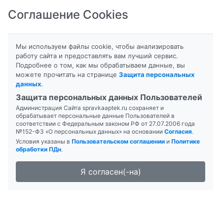
Соглашение Cookies
8-800-201-50-81
|
8 (4712) 58-80-80
Мы используем файлы cookie, чтобы анализировать
работу сайта и предоставлять вам лучший сервис.
Подробнее о том, как мы обрабатываем данные, вы
Главная
Группа препаратов
можете прочитать на странице
Защита персональных
данных
.
Страница: 2 из 4
Защита персональных данных Пользователей
Администрация Сайта spravkaaptek.ru сохраняет и
обрабатывает персональные данные Пользователей в
соответствии с Федеральным законом РФ от 27.07.2006 года
ЗУБНОЙ ПОРОШОК
№152-ФЗ «О персональных данных» на основании
Согласия
.
Условия указаны в
Пользовательском соглашении
и
Политике
обработки ПДн
.
ОТБЕЛИВАЮЩИЙ 140СМ КУБ
Я согласен(-на)
ЗУБНОЙ ПОРОШОК МЯТНЫЙ