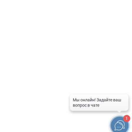
Политика по обработке персональных данных
Контакты
8-800-201-50-81
8 (4712) 58-80-80
spravka-aptek@mail.ru
График работы службы
Рабочие дни:
с 9:00 до 20:00
Выходные дни и праздники:
с 10:00 до 16:00
1
© 2026 Справочная служба аптек