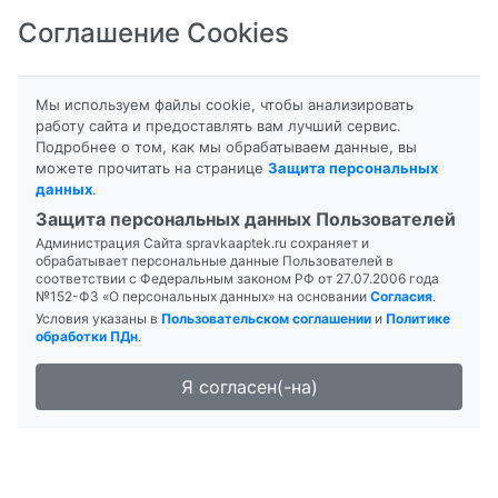
Соглашение Cookies
8-800-201-50-81
|
8 (4712) 58-80-80
Мы используем файлы cookie, чтобы анализировать
работу сайта и предоставлять вам лучший сервис.
Подробнее о том, как мы обрабатываем данные, вы
можете прочитать на странице
Защита персональных
данных
.
Формы выпуска
Инструкция
Защита персональных данных Пользователей
Администрация Сайта spravkaaptek.ru сохраняет и
ФЛОРИН ФОРТЕ
обрабатывает персональные данные Пользователей в
соответствии с Федеральным законом РФ от 27.07.2006 года
№152-ФЗ «О персональных данных» на основании
Согласия
.
Условия указаны в
Пользовательском соглашении
и
Политике
обработки ПДн
.
Я согласен(-на)