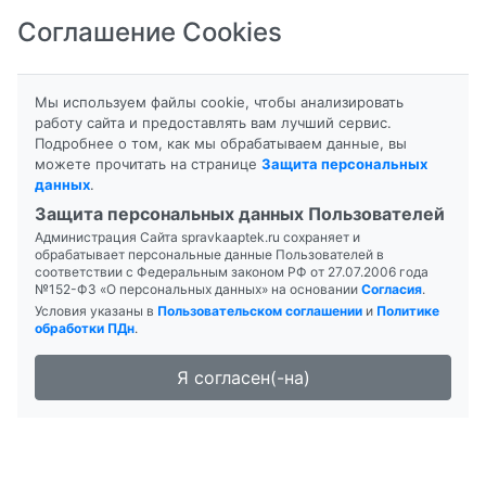
Соглашение Cookies
8-800-201-50-81
|
8 (4712) 58-80-80
Мы используем файлы cookie, чтобы анализировать
работу сайта и предоставлять вам лучший сервис.
Подробнее о том, как мы обрабатываем данные, вы
можете прочитать на странице
Защита персональных
данных
.
Формы выпуска
Инструкция
Защита персональных данных Пользователей
Администрация Сайта spravkaaptek.ru сохраняет и
ЦЕТИРИЗИН-ТЕВА
обрабатывает персональные данные Пользователей в
соответствии с Федеральным законом РФ от 27.07.2006 года
№152-ФЗ «О персональных данных» на основании
Согласия
.
Условия указаны в
Пользовательском соглашении
и
Политике
обработки ПДн
.
Я согласен(-на)