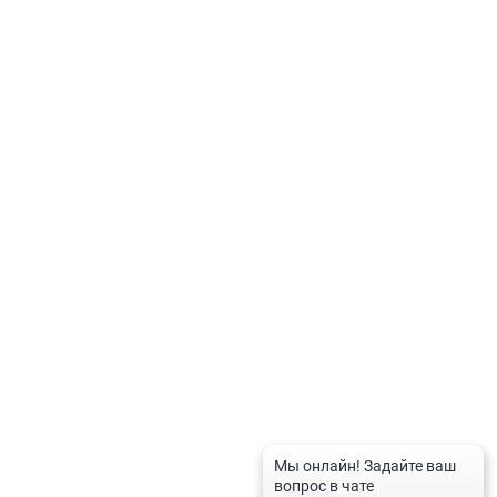
ВАЖНО! Мы не продаем товары на сайте и не доставляем заказы на
дом. Под «заказом» на сайте понимается бронирование.Товар продает
аптечная организация.
Политика по обработке персональных данных
Контакты
8-800-201-50-81
8 (4712) 58-80-80
spravka-aptek@mail.ru
График работы службы
Рабочие дни:
с 9:00 до 20:00
Выходные дни и праздники:
с 10:00 до 16:00