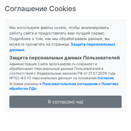
Соглашение Cookies
8-800-201-50-81
|
8 (4712) 58-80-80
Мы используем файлы cookie, чтобы анализировать
работу сайта и предоставлять вам лучший сервис.
Подробнее о том, как мы обрабатываем данные, вы
можете прочитать на странице
Защита персональных
данных
.
Формы выпуска
Инструкция
Защита персональных данных Пользователей
Администрация Сайта spravkaaptek.ru сохраняет и
ЦИННАРИЗИН
обрабатывает персональные данные Пользователей в
соответствии с Федеральным законом РФ от 27.07.2006 года
№152-ФЗ «О персональных данных» на основании
Согласия
.
Условия указаны в
Пользовательском соглашении
и
Политике
обработки ПДн
.
Я согласен(-на)