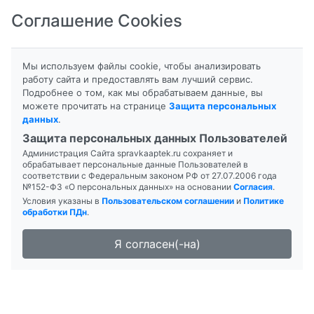
Соглашение Cookies
8-800-201-50-81
|
8 (4712) 58-80-80
Мы используем файлы cookie, чтобы анализировать
работу сайта и предоставлять вам лучший сервис.
Подробнее о том, как мы обрабатываем данные, вы
можете прочитать на странице
Защита персональных
данных
.
Формы выпуска
Защита персональных данных Пользователей
Администрация Сайта spravkaaptek.ru сохраняет и
MEDELA МОЛОКООТСОС
обрабатывает персональные данные Пользователей в
соответствии с Федеральным законом РФ от 27.07.2006 года
№152-ФЗ «О персональных данных» на основании
Согласия
.
Условия указаны в
Пользовательском соглашении
и
Политике
обработки ПДн
.
Я согласен(-на)