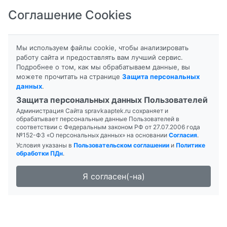
Соглашение Cookies
8-800-201-50-81
|
8 (4712) 58-80-80
Мы используем файлы cookie, чтобы анализировать
работу сайта и предоставлять вам лучший сервис.
Подробнее о том, как мы обрабатываем данные, вы
можете прочитать на странице
Защита персональных
данных
.
Формы выпуска
Инструкция
Защита персональных данных Пользователей
Администрация Сайта spravkaaptek.ru сохраняет и
FILOROSSO ГОЛЬФЫ
обрабатывает персональные данные Пользователей в
соответствии с Федеральным законом РФ от 27.07.2006 года
№152-ФЗ «О персональных данных» на основании
Согласия
.
Условия указаны в
Пользовательском соглашении
и
Политике
обработки ПДн
.
Я согласен(-на)