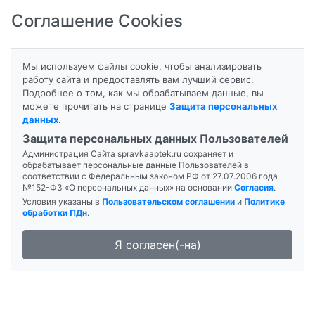
Соглашение Cookies
8-800-201-50-81
|
8 (4712) 58-80-80
Мы используем файлы cookie, чтобы анализировать
работу сайта и предоставлять вам лучший сервис.
Подробнее о том, как мы обрабатываем данные, вы
можете прочитать на странице
Защита персональных
данных
.
Формы выпуска
Инструкция
Защита персональных данных Пользователей
Администрация Сайта spravkaaptek.ru сохраняет и
ИБУПРОФЕН
обрабатывает персональные данные Пользователей в
соответствии с Федеральным законом РФ от 27.07.2006 года
№152-ФЗ «О персональных данных» на основании
Согласия
.
Условия указаны в
Пользовательском соглашении
и
Политике
обработки ПДн
.
Я согласен(-на)