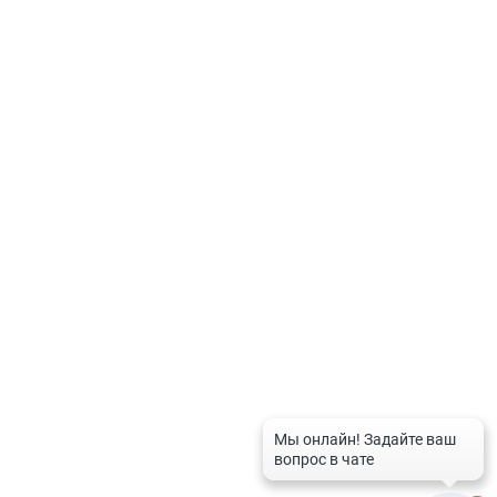
дом. Под «заказом» на сайте понимается бронирование.Товар продает
аптечная организация.
Политика по обработке персональных данных
Контакты
8-800-201-50-81
8 (4712) 58-80-80
spravka-aptek@mail.ru
График работы службы
Рабочие дни:
с 9:00 до 20:00
Выходные дни и праздники:
с 10:00 до 16:00