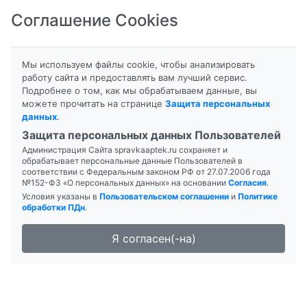
Соглашение Cookies
8-800-201-50-81
|
8 (4712) 58-80-80
Мы используем файлы cookie, чтобы анализировать
работу сайта и предоставлять вам лучший сервис.
Подробнее о том, как мы обрабатываем данные, вы
можете прочитать на странице
Защита персональных
данных
.
Формы выпуска
Инструкция
Защита персональных данных Пользователей
Администрация Сайта spravkaaptek.ru сохраняет и
ИГЛА
обрабатывает персональные данные Пользователей в
соответствии с Федеральным законом РФ от 27.07.2006 года
№152-ФЗ «О персональных данных» на основании
Согласия
.
Условия указаны в
Пользовательском соглашении
и
Политике
обработки ПДн
.
Я согласен(-на)