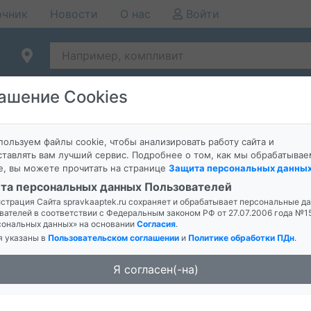
очник
Новости
О нас
Войти
ашение Cookies
ска
ользуем файлы cookie, чтобы анализировать работу сайта и
тавлять вам лучший сервис. Подробнее о том, как мы обрабатывае
Наличие в аптеках Курска
е, вы можете прочитать на странице
Защита персональных данны
та персональных данных Пользователей
Аптека "Курская фармация №122", Курск, Централ
страция Сайта spravkaaptek.ru сохраняет и обрабатывает персональные д
Маркса, д. 65
вателей в соответствии с Федеральным законом РФ от 27.07.2006 года №
сональных данных» на основании
Согласия
.
я указаны в
Пользовательском соглашении
и
Политике обработки ПДн
.
Действующие вещество (МНН):
СИЛДЕНАФИЛ
Группа:
Лекарственные препараты
Я согласен(-на)
Подгруппа:
Мочеполовая система
Первичная упаковка:
ТАБ.