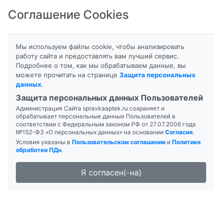
Соглашение Cookies
8-800-201-50-81
|
8 (4712) 58-80-80
Мы используем файлы cookie, чтобы анализировать
работу сайта и предоставлять вам лучший сервис.
Подробнее о том, как мы обрабатываем данные, вы
можете прочитать на странице
Защита персональных
данных
.
Формы выпуска
Инструкция
Защита персональных данных Пользователей
Администрация Сайта spravkaaptek.ru сохраняет и
АлиКапс
обрабатывает персональные данные Пользователей в
соответствии с Федеральным законом РФ от 27.07.2006 года
№152-ФЗ «О персональных данных» на основании
Согласия
.
Условия указаны в
Пользовательском соглашении
и
Политике
обработки ПДн
.
Я согласен(-на)