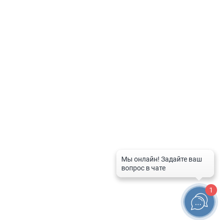
Контакты
8-800-201-50-81
8 (4712) 58-80-80
spravka-aptek@mail.ru
График работы службы
Рабочие дни:
с 9:00 до 20:00
Выходные дни и праздники:
с 10:00 до 16:00
1
© 2026 Справочная служба аптек