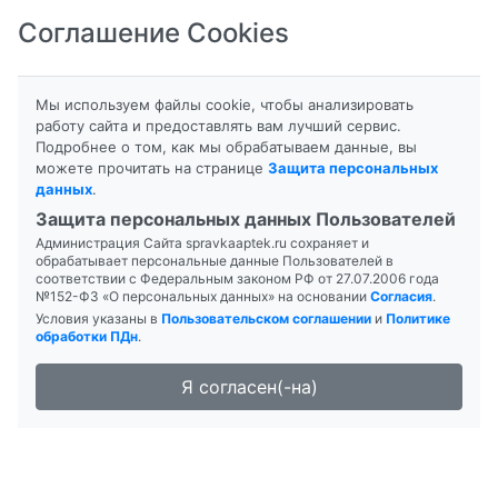
Соглашение Cookies
8-800-201-50-81
|
8 (4712) 58-80-80
Мы используем файлы cookie, чтобы анализировать
работу сайта и предоставлять вам лучший сервис.
Подробнее о том, как мы обрабатываем данные, вы
можете прочитать на странице
Защита персональных
данных
.
Формы выпуска
Инструкция
Защита персональных данных Пользователей
Администрация Сайта spravkaaptek.ru сохраняет и
CONSUMED
обрабатывает персональные данные Пользователей в
соответствии с Федеральным законом РФ от 27.07.2006 года
ФИТОУСПОКОВЕНОК
№152-ФЗ «О персональных данных» на основании
Согласия
.
Условия указаны в
Пользовательском соглашении
и
Политике
обработки ПДн
.
Я согласен(-на)