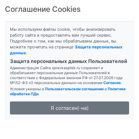
Соглашение Cookies
8-800-201-50-81
|
8 (4712) 58-80-80
Мы используем файлы cookie, чтобы анализировать
работу сайта и предоставлять вам лучший сервис.
Подробнее о том, как мы обрабатываем данные, вы
можете прочитать на странице
Защита персональных
данных
.
Формы выпуска
Инструкция
Защита персональных данных Пользователей
Администрация Сайта spravkaaptek.ru сохраняет и
ОФТАЛЬМИКС БИО
обрабатывает персональные данные Пользователей в
соответствии с Федеральным законом РФ от 27.07.2006 года
№152-ФЗ «О персональных данных» на основании
Согласия
.
Условия указаны в
Пользовательском соглашении
и
Политике
обработки ПДн
.
Я согласен(-на)