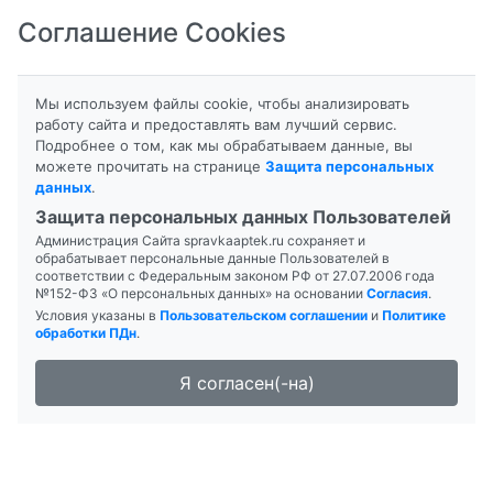
Соглашение Cookies
8-800-201-50-81
|
8 (4712) 58-80-80
Мы используем файлы cookie, чтобы анализировать
работу сайта и предоставлять вам лучший сервис.
Подробнее о том, как мы обрабатываем данные, вы
можете прочитать на странице
Защита персональных
данных
.
Формы выпуска
Инструкция
Защита персональных данных Пользователей
Администрация Сайта spravkaaptek.ru сохраняет и
АВИАНДР
обрабатывает персональные данные Пользователей в
соответствии с Федеральным законом РФ от 27.07.2006 года
№152-ФЗ «О персональных данных» на основании
Согласия
.
Условия указаны в
Пользовательском соглашении
и
Политике
обработки ПДн
.
Я согласен(-на)