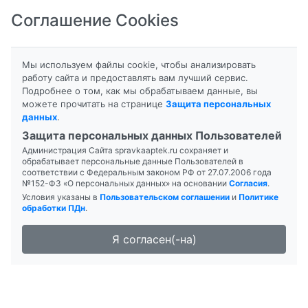
Соглашение Cookies
8-800-201-50-81
|
8 (4712) 58-80-80
Мы используем файлы cookie, чтобы анализировать
работу сайта и предоставлять вам лучший сервис.
Подробнее о том, как мы обрабатываем данные, вы
можете прочитать на странице
Защита персональных
данных
.
Формы выпуска
Инструкция
Защита персональных данных Пользователей
Администрация Сайта spravkaaptek.ru сохраняет и
FOOT EXPERT ПЛАСТЫРЬ
обрабатывает персональные данные Пользователей в
соответствии с Федеральным законом РФ от 27.07.2006 года
№152-ФЗ «О персональных данных» на основании
Согласия
.
Условия указаны в
Пользовательском соглашении
и
Политике
обработки ПДн
.
Я согласен(-на)