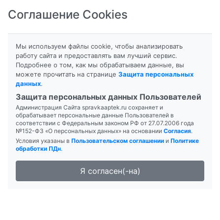
Соглашение Cookies
8-800-201-50-81
|
8 (4712) 58-80-80
Мы используем файлы cookie, чтобы анализировать
работу сайта и предоставлять вам лучший сервис.
Подробнее о том, как мы обрабатываем данные, вы
можете прочитать на странице
Защита персональных
данных
.
Формы выпуска
Инструкция
Защита персональных данных Пользователей
Администрация Сайта spravkaaptek.ru сохраняет и
GLS МУЖСКАЯ ФОРМУЛА
обрабатывает персональные данные Пользователей в
соответствии с Федеральным законом РФ от 27.07.2006 года
№152-ФЗ «О персональных данных» на основании
Согласия
.
Условия указаны в
Пользовательском соглашении
и
Политике
обработки ПДн
.
Я согласен(-на)