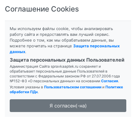
Соглашение Cookies
8-800-201-50-81
|
8 (4712) 58-80-80
Мы используем файлы cookie, чтобы анализировать
работу сайта и предоставлять вам лучший сервис.
Подробнее о том, как мы обрабатываем данные, вы
можете прочитать на странице
Защита персональных
данных
.
Формы выпуска
Инструкция
Защита персональных данных Пользователей
Администрация Сайта spravkaaptek.ru сохраняет и
ИБУПРОФЕН
обрабатывает персональные данные Пользователей в
соответствии с Федеральным законом РФ от 27.07.2006 года
№152-ФЗ «О персональных данных» на основании
Согласия
.
Условия указаны в
Пользовательском соглашении
и
Политике
обработки ПДн
.
Я согласен(-на)