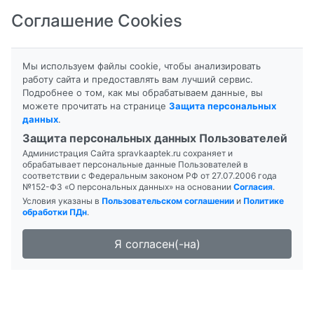
Соглашение Cookies
8-800-201-50-81
|
8 (4712) 58-80-80
Мы используем файлы cookie, чтобы анализировать
работу сайта и предоставлять вам лучший сервис.
Подробнее о том, как мы обрабатываем данные, вы
можете прочитать на странице
Защита персональных
данных
.
Формы выпуска
Инструкция
Защита персональных данных Пользователей
Администрация Сайта spravkaaptek.ru сохраняет и
BIOFORTE ВЕЧЕРНЕЕ
обрабатывает персональные данные Пользователей в
соответствии с Федеральным законом РФ от 27.07.2006 года
ПРЕМИУМ
№152-ФЗ «О персональных данных» на основании
Согласия
.
Условия указаны в
Пользовательском соглашении
и
Политике
обработки ПДн
.
Я согласен(-на)