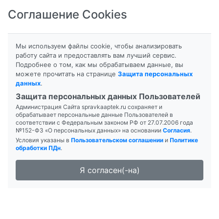
Соглашение Cookies
8-800-201-50-81
|
8 (4712) 58-80-80
Мы используем файлы cookie, чтобы анализировать
работу сайта и предоставлять вам лучший сервис.
Подробнее о том, как мы обрабатываем данные, вы
можете прочитать на странице
Защита персональных
данных
.
Формы выпуска
Инструкция
Защита персональных данных Пользователей
Администрация Сайта spravkaaptek.ru сохраняет и
BIOFORTE ПЕРСЕФЛОР
обрабатывает персональные данные Пользователей в
соответствии с Федеральным законом РФ от 27.07.2006 года
№152-ФЗ «О персональных данных» на основании
Согласия
.
Условия указаны в
Пользовательском соглашении
и
Политике
обработки ПДн
.
Я согласен(-на)