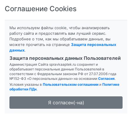
Соглашение Cookies
8-800-201-50-81
|
8 (4712) 58-80-80
Мы используем файлы cookie, чтобы анализировать
работу сайта и предоставлять вам лучший сервис.
Подробнее о том, как мы обрабатываем данные, вы
можете прочитать на странице
Защита персональных
данных
.
Формы выпуска
Инструкция
Защита персональных данных Пользователей
Администрация Сайта spravkaaptek.ru сохраняет и
АБИРАТЕРОН-ТЛ
обрабатывает персональные данные Пользователей в
соответствии с Федеральным законом РФ от 27.07.2006 года
№152-ФЗ «О персональных данных» на основании
Согласия
.
Условия указаны в
Пользовательском соглашении
и
Политике
обработки ПДн
.
Я согласен(-на)