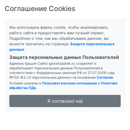
Соглашение Cookies
8-800-201-50-81
|
8 (4712) 58-80-80
Мы используем файлы cookie, чтобы анализировать
работу сайта и предоставлять вам лучший сервис.
Подробнее о том, как мы обрабатываем данные, вы
можете прочитать на странице
Защита персональных
данных
.
Формы выпуска
Инструкция
Защита персональных данных Пользователей
Администрация Сайта spravkaaptek.ru сохраняет и
АДВАНТАН
обрабатывает персональные данные Пользователей в
соответствии с Федеральным законом РФ от 27.07.2006 года
№152-ФЗ «О персональных данных» на основании
Согласия
.
Условия указаны в
Пользовательском соглашении
и
Политике
обработки ПДн
.
Я согласен(-на)