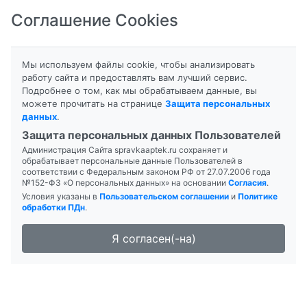
Соглашение Cookies
8-800-201-50-81
|
8 (4712) 58-80-80
Мы используем файлы cookie, чтобы анализировать
работу сайта и предоставлять вам лучший сервис.
Подробнее о том, как мы обрабатываем данные, вы
можете прочитать на странице
Защита персональных
данных
.
Формы выпуска
Инструкция
Защита персональных данных Пользователей
Администрация Сайта spravkaaptek.ru сохраняет и
АДИСОРД
обрабатывает персональные данные Пользователей в
соответствии с Федеральным законом РФ от 27.07.2006 года
№152-ФЗ «О персональных данных» на основании
Согласия
.
Условия указаны в
Пользовательском соглашении
и
Политике
обработки ПДн
.
Я согласен(-на)