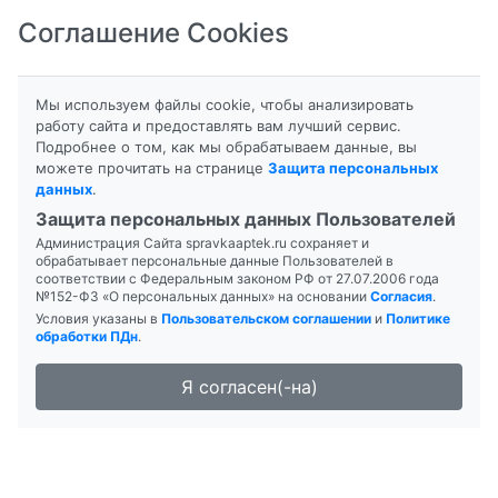
Соглашение Cookies
8-800-201-50-81
|
8 (4712) 58-80-80
Мы используем файлы cookie, чтобы анализировать
работу сайта и предоставлять вам лучший сервис.
Подробнее о том, как мы обрабатываем данные, вы
можете прочитать на странице
Защита персональных
данных
.
Формы выпуска
Инструкция
Защита персональных данных Пользователей
Администрация Сайта spravkaaptek.ru сохраняет и
АИМАФИКС
обрабатывает персональные данные Пользователей в
соответствии с Федеральным законом РФ от 27.07.2006 года
№152-ФЗ «О персональных данных» на основании
Согласия
.
Условия указаны в
Пользовательском соглашении
и
Политике
обработки ПДн
.
Я согласен(-на)