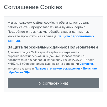
Соглашение Cookies
8-800-201-50-81
|
8 (4712) 58-80-80
Мы используем файлы cookie, чтобы анализировать
работу сайта и предоставлять вам лучший сервис.
Подробнее о том, как мы обрабатываем данные, вы
можете прочитать на странице
Защита персональных
данных
.
Формы выпуска
Инструкция
Защита персональных данных Пользователей
Администрация Сайта spravkaaptek.ru сохраняет и
АИРА
обрабатывает персональные данные Пользователей в
соответствии с Федеральным законом РФ от 27.07.2006 года
№152-ФЗ «О персональных данных» на основании
Согласия
.
Условия указаны в
Пользовательском соглашении
и
Политике
обработки ПДн
.
Я согласен(-на)