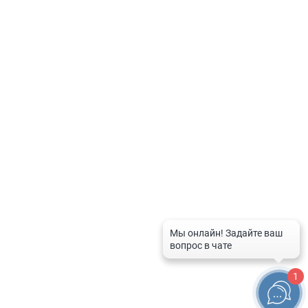
Политика по обработке персональных данных
Контакты
8-800-201-50-81
8 (4712) 58-80-80
spravka-aptek@mail.ru
График работы службы
Рабочие дни:
с 9:00 до 20:00
Выходные дни и праздники:
с 10:00 до 16:00
1
© 2026 Справочная служба аптек