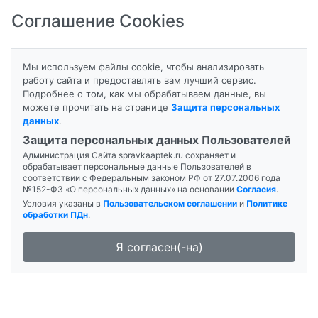
Соглашение Cookies
8-800-201-50-81
|
8 (4712) 58-80-80
Мы используем файлы cookie, чтобы анализировать
работу сайта и предоставлять вам лучший сервис.
Подробнее о том, как мы обрабатываем данные, вы
можете прочитать на странице
Защита персональных
данных
.
Формы выпуска
Инструкция
Защита персональных данных Пользователей
Администрация Сайта spravkaaptek.ru сохраняет и
АИРА
обрабатывает персональные данные Пользователей в
соответствии с Федеральным законом РФ от 27.07.2006 года
№152-ФЗ «О персональных данных» на основании
Согласия
.
Условия указаны в
Пользовательском соглашении
и
Политике
обработки ПДн
.
Я согласен(-на)