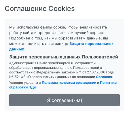
Соглашение Cookies
8-800-201-50-81
|
8 (4712) 58-80-80
Мы используем файлы cookie, чтобы анализировать
работу сайта и предоставлять вам лучший сервис.
Подробнее о том, как мы обрабатываем данные, вы
можете прочитать на странице
Защита персональных
данных
.
Формы выпуска
Инструкция
Защита персональных данных Пользователей
Администрация Сайта spravkaaptek.ru сохраняет и
АКТРАПИД
обрабатывает персональные данные Пользователей в
соответствии с Федеральным законом РФ от 27.07.2006 года
№152-ФЗ «О персональных данных» на основании
Согласия
.
Условия указаны в
Пользовательском соглашении
и
Политике
обработки ПДн
.
Я согласен(-на)