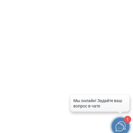
Политика по обработке персональных данных
Контакты
8-800-201-50-81
8 (4712) 58-80-80
spravka-aptek@mail.ru
График работы службы
Рабочие дни:
с 9:00 до 20:00
Выходные дни и праздники:
с 10:00 до 16:00
1
© 2026 Справочная служба аптек