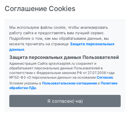
Соглашение Cookies
8-800-201-50-81
|
8 (4712) 58-80-80
Мы используем файлы cookie, чтобы анализировать
работу сайта и предоставлять вам лучший сервис.
Подробнее о том, как мы обрабатываем данные, вы
можете прочитать на странице
Защита персональных
данных
.
Формы выпуска
Инструкция
Защита персональных данных Пользователей
Администрация Сайта spravkaaptek.ru сохраняет и
АЛВИПСАЛ
обрабатывает персональные данные Пользователей в
соответствии с Федеральным законом РФ от 27.07.2006 года
№152-ФЗ «О персональных данных» на основании
Согласия
.
Условия указаны в
Пользовательском соглашении
и
Политике
обработки ПДн
.
Я согласен(-на)