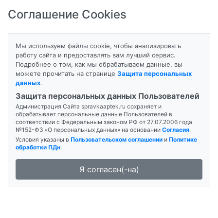
Соглашение Cookies
8-800-201-50-81
|
8 (4712) 58-80-80
Мы используем файлы cookie, чтобы анализировать
работу сайта и предоставлять вам лучший сервис.
Подробнее о том, как мы обрабатываем данные, вы
можете прочитать на странице
Защита персональных
данных
.
Формы выпуска
Инструкция
Защита персональных данных Пользователей
Администрация Сайта spravkaaptek.ru сохраняет и
АЛЕНДРОНАТ
обрабатывает персональные данные Пользователей в
соответствии с Федеральным законом РФ от 27.07.2006 года
№152-ФЗ «О персональных данных» на основании
Согласия
.
Условия указаны в
Пользовательском соглашении
и
Политике
обработки ПДн
.
Я согласен(-на)