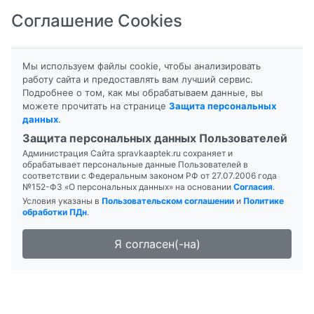
Соглашение Cookies
8-800-201-50-81
|
8 (4712) 58-80-80
Мы используем файлы cookie, чтобы анализировать
работу сайта и предоставлять вам лучший сервис.
Подробнее о том, как мы обрабатываем данные, вы
можете прочитать на странице
Защита персональных
данных
.
Формы выпуска
Инструкция
Защита персональных данных Пользователей
Администрация Сайта spravkaaptek.ru сохраняет и
АЛКАИН
обрабатывает персональные данные Пользователей в
соответствии с Федеральным законом РФ от 27.07.2006 года
№152-ФЗ «О персональных данных» на основании
Согласия
.
Условия указаны в
Пользовательском соглашении
и
Политике
обработки ПДн
.
Я согласен(-на)