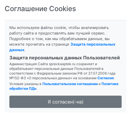
Соглашение Cookies
8-800-201-50-81
|
8 (4712) 58-80-80
Мы используем файлы cookie, чтобы анализировать
работу сайта и предоставлять вам лучший сервис.
Подробнее о том, как мы обрабатываем данные, вы
можете прочитать на странице
Защита персональных
данных
.
Формы выпуска
Инструкция
Защита персональных данных Пользователей
Администрация Сайта spravkaaptek.ru сохраняет и
АЛФЛУТОП
обрабатывает персональные данные Пользователей в
соответствии с Федеральным законом РФ от 27.07.2006 года
№152-ФЗ «О персональных данных» на основании
Согласия
.
Условия указаны в
Пользовательском соглашении
и
Политике
обработки ПДн
.
Я согласен(-на)