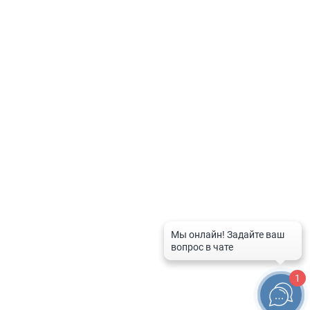
Политика по обработке персональных данных
Контакты
8-800-201-50-81
8 (4712) 58-80-80
spravka-aptek@mail.ru
График работы службы
Рабочие дни:
с 9:00 до 20:00
Выходные дни и праздники:
с 10:00 до 16:00
1
© 2026 Справочная служба аптек