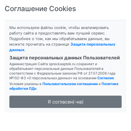
Соглашение Cookies
8-800-201-50-81
|
8 (4712) 58-80-80
Мы используем файлы cookie, чтобы анализировать
работу сайта и предоставлять вам лучший сервис.
Подробнее о том, как мы обрабатываем данные, вы
можете прочитать на странице
Защита персональных
данных
.
Формы выпуска
Инструкция
Защита персональных данных Пользователей
Администрация Сайта spravkaaptek.ru сохраняет и
АЛЬБУМИН
обрабатывает персональные данные Пользователей в
соответствии с Федеральным законом РФ от 27.07.2006 года
№152-ФЗ «О персональных данных» на основании
Согласия
.
Условия указаны в
Пользовательском соглашении
и
Политике
обработки ПДн
.
Я согласен(-на)