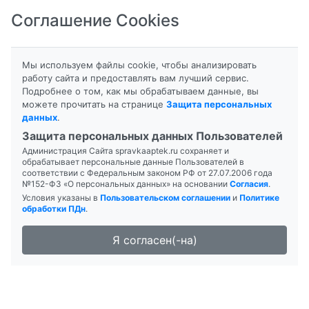
Соглашение Cookies
8-800-201-50-81
|
8 (4712) 58-80-80
Мы используем файлы cookie, чтобы анализировать
работу сайта и предоставлять вам лучший сервис.
Подробнее о том, как мы обрабатываем данные, вы
можете прочитать на странице
Защита персональных
данных
.
Формы выпуска
Защита персональных данных Пользователей
Администрация Сайта spravkaaptek.ru сохраняет и
АЛЬФАДОЛ-СА
обрабатывает персональные данные Пользователей в
соответствии с Федеральным законом РФ от 27.07.2006 года
№152-ФЗ «О персональных данных» на основании
Согласия
.
Условия указаны в
Пользовательском соглашении
и
Политике
обработки ПДн
.
Я согласен(-на)