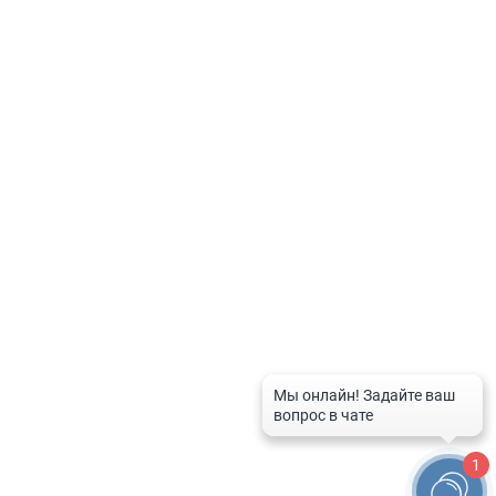
Политика по обработке персональных данных
Контакты
8-800-201-50-81
8 (4712) 58-80-80
spravka-aptek@mail.ru
График работы службы
Рабочие дни:
с 9:00 до 20:00
Выходные дни и праздники:
с 10:00 до 16:00
1
© 2026 Справочная служба аптек