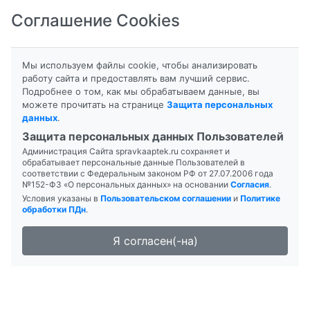
Соглашение Cookies
8-800-201-50-81
|
8 (4712) 58-80-80
Мы используем файлы cookie, чтобы анализировать
работу сайта и предоставлять вам лучший сервис.
Подробнее о том, как мы обрабатываем данные, вы
можете прочитать на странице
Защита персональных
данных
.
Формы выпуска
Инструкция
Защита персональных данных Пользователей
Администрация Сайта spravkaaptek.ru сохраняет и
АЛЬФА-ТОКОФЕРОЛА
обрабатывает персональные данные Пользователей в
соответствии с Федеральным законом РФ от 27.07.2006 года
АЦЕТАТ (ВИТАМИН Е)
№152-ФЗ «О персональных данных» на основании
Согласия
.
Условия указаны в
Пользовательском соглашении
и
Политике
ЗЕНТИВА
обработки ПДн
.
Я согласен(-на)