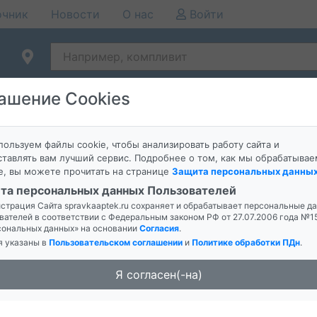
очник
Новости
О нас
Войти
ашение Cookies
ска
ользуем файлы cookie, чтобы анализировать работу сайта и
тавлять вам лучший сервис. Подробнее о том, как мы обрабатывае
Действующие вещество (МНН):
АМБРОКСОЛ
е, вы можете прочитать на странице
Защита персональных данны
Группа:
Лекарственные препараты
та персональных данных Пользователей
Подгруппа:
Дыхательная система
страция Сайта spravkaaptek.ru сохраняет и обрабатывает персональные д
Первичная упаковка:
КАПС.
вателей в соответствии с Федеральным законом РФ от 27.07.2006 года №
сональных данных» на основании
Согласия
.
Упаковка:
№10, 75мг
я указаны в
Пользовательском соглашении
и
Политике обработки ПДн
.
Штрих-код товара:
403009624509
Производитель:
МЕРКЛЕ ГМБХ
Я согласен(-на)
Страна:
ГЕРМАНИЯ
Отпуск по рецепту:
Да