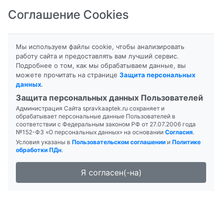
Соглашение Cookies
8-800-201-50-81
|
8 (4712) 58-80-80
Мы используем файлы cookie, чтобы анализировать
работу сайта и предоставлять вам лучший сервис.
Подробнее о том, как мы обрабатываем данные, вы
можете прочитать на странице
Защита персональных
данных
.
Формы выпуска
Инструкция
Защита персональных данных Пользователей
Администрация Сайта spravkaaptek.ru сохраняет и
АМБРОБЕНЕ
обрабатывает персональные данные Пользователей в
соответствии с Федеральным законом РФ от 27.07.2006 года
№152-ФЗ «О персональных данных» на основании
Согласия
.
Условия указаны в
Пользовательском соглашении
и
Политике
обработки ПДн
.
Я согласен(-на)