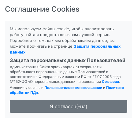
Соглашение Cookies
8-800-201-50-81
|
8 (4712) 58-80-80
Мы используем файлы cookie, чтобы анализировать
работу сайта и предоставлять вам лучший сервис.
Подробнее о том, как мы обрабатываем данные, вы
можете прочитать на странице
Защита персональных
данных
.
Формы выпуска
Инструкция
Защита персональных данных Пользователей
Администрация Сайта spravkaaptek.ru сохраняет и
АМЕЛОТЕКС
обрабатывает персональные данные Пользователей в
соответствии с Федеральным законом РФ от 27.07.2006 года
№152-ФЗ «О персональных данных» на основании
Согласия
.
Условия указаны в
Пользовательском соглашении
и
Политике
обработки ПДн
.
Я согласен(-на)