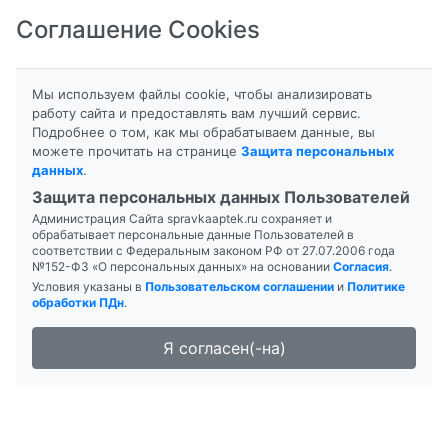
Соглашение Cookies
8-800-201-50-81
|
8 (4712) 58-80-80
Мы используем файлы cookie, чтобы анализировать
работу сайта и предоставлять вам лучший сервис.
Подробнее о том, как мы обрабатываем данные, вы
можете прочитать на странице
Защита персональных
данных
.
Формы выпуска
Инструкция
Защита персональных данных Пользователей
Администрация Сайта spravkaaptek.ru сохраняет и
АНАЛЬГИН
обрабатывает персональные данные Пользователей в
соответствии с Федеральным законом РФ от 27.07.2006 года
№152-ФЗ «О персональных данных» на основании
Согласия
.
Условия указаны в
Пользовательском соглашении
и
Политике
обработки ПДн
.
Я согласен(-на)