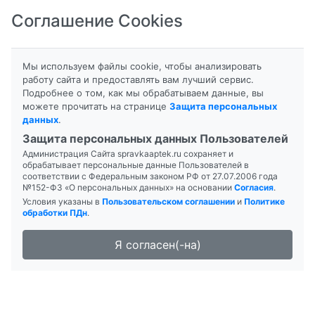
Соглашение Cookies
8-800-201-50-81
|
8 (4712) 58-80-80
Мы используем файлы cookie, чтобы анализировать
работу сайта и предоставлять вам лучший сервис.
Подробнее о том, как мы обрабатываем данные, вы
можете прочитать на странице
Защита персональных
данных
.
Формы выпуска
Инструкция
Защита персональных данных Пользователей
Администрация Сайта spravkaaptek.ru сохраняет и
АНТАКСОН
обрабатывает персональные данные Пользователей в
соответствии с Федеральным законом РФ от 27.07.2006 года
№152-ФЗ «О персональных данных» на основании
Согласия
.
Условия указаны в
Пользовательском соглашении
и
Политике
обработки ПДн
.
Я согласен(-на)