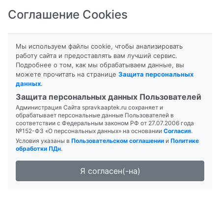
Соглашение Cookies
8-800-201-50-81
|
8 (4712) 58-80-80
Мы используем файлы cookie, чтобы анализировать
работу сайта и предоставлять вам лучший сервис.
Подробнее о том, как мы обрабатываем данные, вы
можете прочитать на странице
Защита персональных
данных
.
Формы выпуска
Инструкция
Защита персональных данных Пользователей
Администрация Сайта spravkaaptek.ru сохраняет и
АНТИКВА РАПИД
обрабатывает персональные данные Пользователей в
соответствии с Федеральным законом РФ от 27.07.2006 года
№152-ФЗ «О персональных данных» на основании
Согласия
.
Условия указаны в
Пользовательском соглашении
и
Политике
обработки ПДн
.
Я согласен(-на)