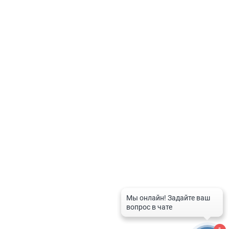
дом. Под «заказом» на сайте понимается бронирование.Товар продает
аптечная организация.
Политика по обработке персональных данных
Контакты
8-800-201-50-81
8 (4712) 58-80-80
spravka-aptek@mail.ru
График работы службы
Рабочие дни:
с 9:00 до 20:00
Выходные дни и праздники:
с 10:00 до 16:00