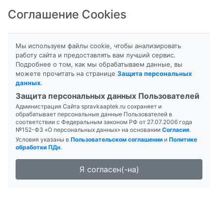
Соглашение Cookies
8-800-201-50-81
|
8 (4712) 58-80-80
Мы используем файлы cookie, чтобы анализировать
работу сайта и предоставлять вам лучший сервис.
Подробнее о том, как мы обрабатываем данные, вы
можете прочитать на странице
Защита персональных
данных
.
Формы выпуска
Защита персональных данных Пользователей
Администрация Сайта spravkaaptek.ru сохраняет и
АПЕРОМИД
обрабатывает персональные данные Пользователей в
соответствии с Федеральным законом РФ от 27.07.2006 года
№152-ФЗ «О персональных данных» на основании
Согласия
.
Условия указаны в
Пользовательском соглашении
и
Политике
обработки ПДн
.
Я согласен(-на)