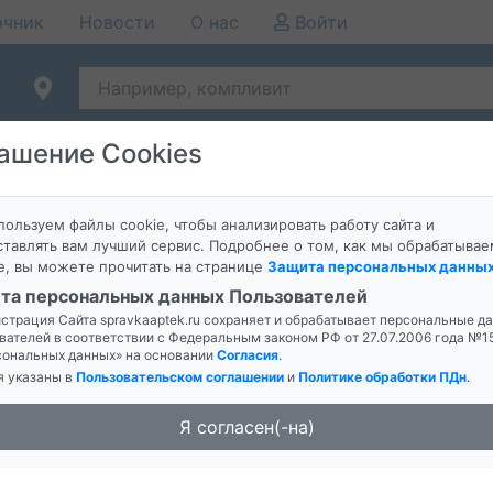
очник
Новости
О нас
Войти
ашение Cookies
ска
ользуем файлы cookie, чтобы анализировать работу сайта и
тавлять вам лучший сервис. Подробнее о том, как мы обрабатывае
Действующие вещество (МНН):
АСКОРБИНОВАЯ
е, вы можете прочитать на странице
Защита персональных данны
Группа:
Витамины
та персональных данных Пользователей
Подгруппа:
Витамин С
страция Сайта spravkaaptek.ru сохраняет и обрабатывает персональные д
Первичная упаковка:
ампулы
вателей в соответствии с Федеральным законом РФ от 27.07.2006 года №
сональных данных» на основании
Согласия
.
Упаковка:
2мл №5, 10%
я указаны в
Пользовательском соглашении
и
Политике обработки ПДн
.
Производитель:
ОАО НОВОСИБХИМФАРМ
Страна:
РОССИЯ
Я согласен(-на)
Отпуск по рецепту:
Да