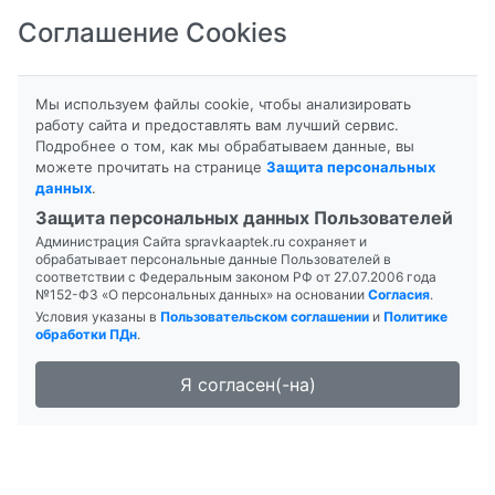
Соглашение Cookies
8-800-201-50-81
|
8 (4712) 58-80-80
Мы используем файлы cookie, чтобы анализировать
работу сайта и предоставлять вам лучший сервис.
Подробнее о том, как мы обрабатываем данные, вы
можете прочитать на странице
Защита персональных
данных
.
Формы выпуска
Инструкция
Защита персональных данных Пользователей
Администрация Сайта spravkaaptek.ru сохраняет и
АСПАРКАМ
обрабатывает персональные данные Пользователей в
соответствии с Федеральным законом РФ от 27.07.2006 года
№152-ФЗ «О персональных данных» на основании
Согласия
.
Условия указаны в
Пользовательском соглашении
и
Политике
обработки ПДн
.
Я согласен(-на)