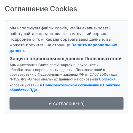
Соглашение Cookies
8-800-201-50-81
|
8 (4712) 58-80-80
Мы используем файлы cookie, чтобы анализировать
работу сайта и предоставлять вам лучший сервис.
Подробнее о том, как мы обрабатываем данные, вы
можете прочитать на странице
Защита персональных
данных
.
Формы выпуска
Инструкция
Защита персональных данных Пользователей
Администрация Сайта spravkaaptek.ru сохраняет и
АСПАРКАМ-L
обрабатывает персональные данные Пользователей в
соответствии с Федеральным законом РФ от 27.07.2006 года
№152-ФЗ «О персональных данных» на основании
Согласия
.
Условия указаны в
Пользовательском соглашении
и
Политике
обработки ПДн
.
Я согласен(-на)