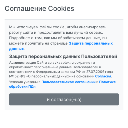
Соглашение Cookies
8-800-201-50-81
|
8 (4712) 58-80-80
Мы используем файлы cookie, чтобы анализировать
работу сайта и предоставлять вам лучший сервис.
Подробнее о том, как мы обрабатываем данные, вы
можете прочитать на странице
Защита персональных
данных
.
Формы выпуска
Инструкция
Защита персональных данных Пользователей
Администрация Сайта spravkaaptek.ru сохраняет и
АСПАРКАМ-L
обрабатывает персональные данные Пользователей в
соответствии с Федеральным законом РФ от 27.07.2006 года
№152-ФЗ «О персональных данных» на основании
Согласия
.
Условия указаны в
Пользовательском соглашении
и
Политике
обработки ПДн
.
Я согласен(-на)