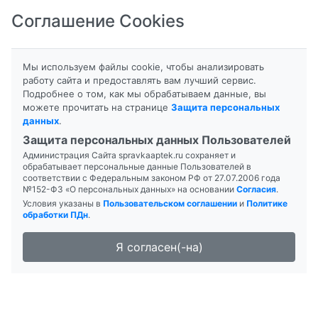
Соглашение Cookies
8-800-201-50-81
|
8 (4712) 58-80-80
Мы используем файлы cookie, чтобы анализировать
работу сайта и предоставлять вам лучший сервис.
Подробнее о том, как мы обрабатываем данные, вы
можете прочитать на странице
Защита персональных
данных
.
Формы выпуска
Инструкция
Защита персональных данных Пользователей
Администрация Сайта spravkaaptek.ru сохраняет и
АТОРВАСТАТИН
обрабатывает персональные данные Пользователей в
соответствии с Федеральным законом РФ от 27.07.2006 года
№152-ФЗ «О персональных данных» на основании
Согласия
.
Условия указаны в
Пользовательском соглашении
и
Политике
обработки ПДн
.
Я согласен(-на)