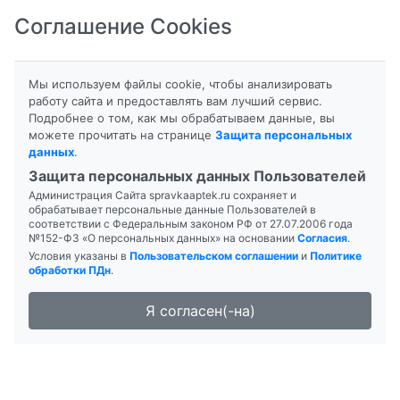
Соглашение Cookies
8-800-201-50-81
|
8 (4712) 58-80-80
Мы используем файлы cookie, чтобы анализировать
работу сайта и предоставлять вам лучший сервис.
Подробнее о том, как мы обрабатываем данные, вы
можете прочитать на странице
Защита персональных
данных
.
Формы выпуска
Инструкция
Защита персональных данных Пользователей
Администрация Сайта spravkaaptek.ru сохраняет и
АТОРВАСТАТИН
обрабатывает персональные данные Пользователей в
соответствии с Федеральным законом РФ от 27.07.2006 года
№152-ФЗ «О персональных данных» на основании
Согласия
.
Условия указаны в
Пользовательском соглашении
и
Политике
обработки ПДн
.
Я согласен(-на)