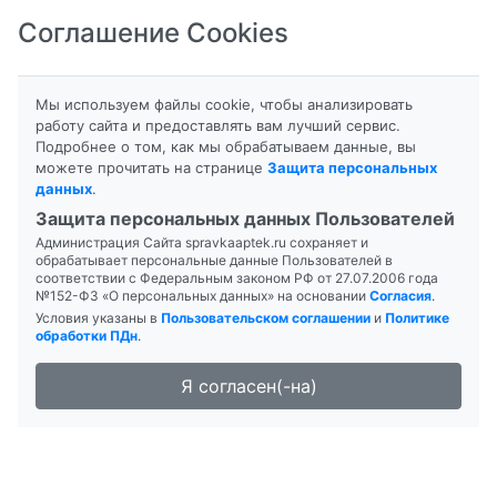
Соглашение Cookies
8-800-201-50-81
|
8 (4712) 58-80-80
Мы используем файлы cookie, чтобы анализировать
работу сайта и предоставлять вам лучший сервис.
Подробнее о том, как мы обрабатываем данные, вы
можете прочитать на странице
Защита персональных
данных
.
Формы выпуска
Инструкция
Защита персональных данных Пользователей
Администрация Сайта spravkaaptek.ru сохраняет и
БАТРАФЕН
обрабатывает персональные данные Пользователей в
соответствии с Федеральным законом РФ от 27.07.2006 года
№152-ФЗ «О персональных данных» на основании
Согласия
.
Условия указаны в
Пользовательском соглашении
и
Политике
обработки ПДн
.
Я согласен(-на)