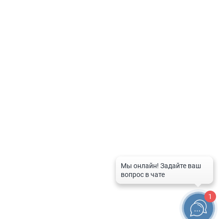
Политика по обработке персональных данных
Контакты
8-800-201-50-81
8 (4712) 58-80-80
spravka-aptek@mail.ru
График работы службы
Рабочие дни:
с 9:00 до 20:00
Выходные дни и праздники:
с 10:00 до 16:00
1
© 2026 Справочная служба аптек