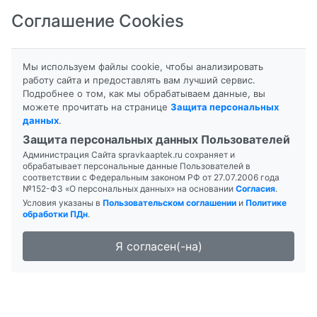
Соглашение Cookies
8-800-201-50-81
|
8 (4712) 58-80-80
Мы используем файлы cookie, чтобы анализировать
работу сайта и предоставлять вам лучший сервис.
Подробнее о том, как мы обрабатываем данные, вы
можете прочитать на странице
Защита персональных
данных
.
Формы выпуска
Инструкция
Защита персональных данных Пользователей
Администрация Сайта spravkaaptek.ru сохраняет и
БЕТАДРИН
обрабатывает персональные данные Пользователей в
соответствии с Федеральным законом РФ от 27.07.2006 года
№152-ФЗ «О персональных данных» на основании
Согласия
.
Условия указаны в
Пользовательском соглашении
и
Политике
обработки ПДн
.
Я согласен(-на)