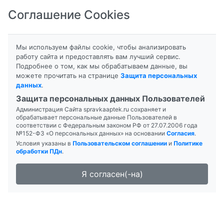
Соглашение Cookies
8-800-201-50-81
|
8 (4712) 58-80-80
Мы используем файлы cookie, чтобы анализировать
работу сайта и предоставлять вам лучший сервис.
Подробнее о том, как мы обрабатываем данные, вы
можете прочитать на странице
Защита персональных
данных
.
Формы выпуска
Инструкция
Защита персональных данных Пользователей
Администрация Сайта spravkaaptek.ru сохраняет и
БЕТАКСОЛОЛ
обрабатывает персональные данные Пользователей в
соответствии с Федеральным законом РФ от 27.07.2006 года
№152-ФЗ «О персональных данных» на основании
Согласия
.
Условия указаны в
Пользовательском соглашении
и
Политике
обработки ПДн
.
Я согласен(-на)